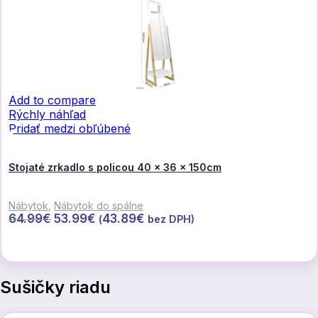
Add to compare
Rýchly náhľad
Pridať medzi obľúbené
Stojaté zrkadlo s policou 40 x 36 x 150cm
Nábytok
,
Nábytok do spálne
Pôvodná
Aktuálna
64.99
€
53.99
€
43.89
€
(
bez DPH)
cena
cena
Pridať do košíka
bola:
je:
64.99€.
53.99€.
Sušičky riadu