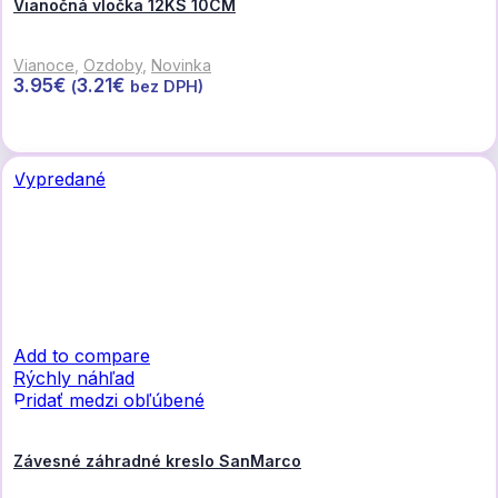
Vianočná vločka 12KS 10CM
Vianoce
,
Ozdoby
,
Novinka
3.95
€
3.21
€
(
bez DPH)
Pridať do košíka
Vypredané
Add to compare
Rýchly náhľad
Pridať medzi obľúbené
Závesné záhradné kreslo SanMarco