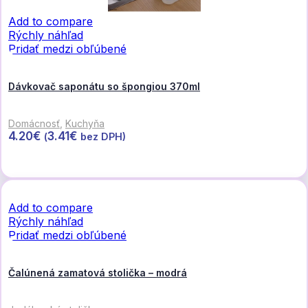
Add to compare
Rýchly náhľad
Pridať medzi obľúbené
Dávkovač saponátu so špongiou 370ml
Domácnosť
,
Kuchyňa
4.20
€
3.41
€
(
bez DPH)
Pridať do košíka
Add to compare
Rýchly náhľad
Pridať medzi obľúbené
Čalúnená zamatová stolička – modrá