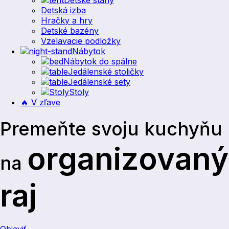
Detské stany
Detská izba
Hračky a hry
Detské bazény
Vzelavacie podložky
Nábytok
Nábytok do spálne
Jedálenské stoličky
Jedálenské sety
Stoly
🔥 V zľave
Premeňte svoju kuchyňu
organizovaný
na
raj
Objaviť