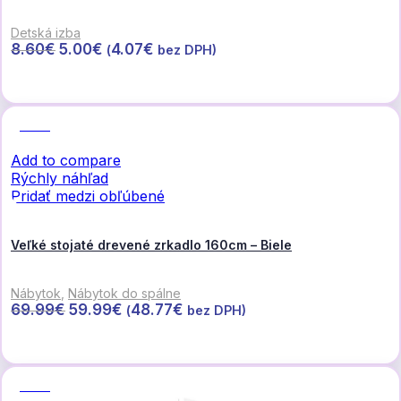
Detská izba
Pôvodná
Aktuálna
8.60
€
5.00
€
4.07
€
(
bez DPH)
cena
cena
Pridať do košíka
bola:
je:
8.60€.
5.00€.
Zľava
Add to compare
Rýchly náhľad
Pridať medzi obľúbené
Veľké stojaté drevené zrkadlo 160cm – Biele
Nábytok
,
Nábytok do spálne
Pôvodná
Aktuálna
69.99
€
59.99
€
48.77
€
(
bez DPH)
cena
cena
Pridať do košíka
bola:
je:
69.99€.
59.99€.
Zľava