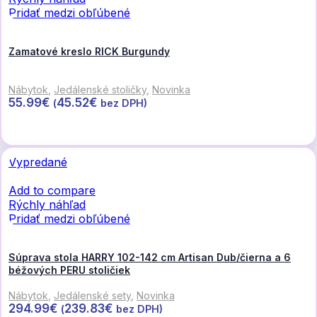
Pridať medzi obľúbené
Zamatové kreslo RICK Burgundy
Nábytok
,
Jedálenské stoličky
,
Novinka
55.99
€
45.52
€
(
bez DPH)
Pridať do košíka
Vypredané
Add to compare
Rýchly náhľad
Pridať medzi obľúbené
Súprava stola HARRY 102-142 cm Artisan Dub/čierna a 6
béžových PERU stoličiek
Nábytok
,
Jedálenské sety
,
Novinka
294.99
€
239.83
€
(
bez DPH)