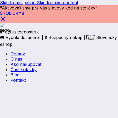
Skip to navigation
Skip to main content
"Aktivovali sme pre vás zľavový kód na stoličky"
STOLICKY8
info@uzitocnosti.sk
🚚 Rýchle doručenie | 🔒 Bezpečný nákup | 🇸🇰 Slovenský
eshop
Domov
O nás
Ako nakupovať
Časté otázky
Blog
Kontakt