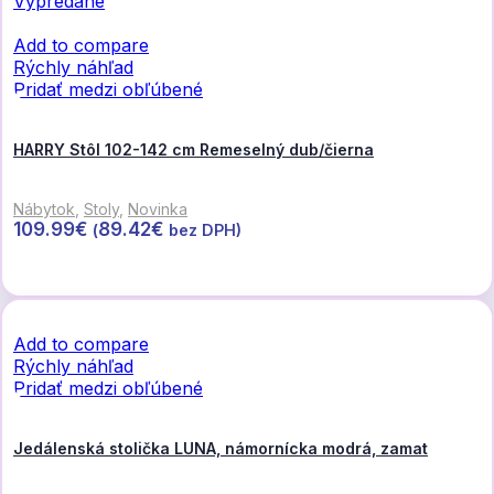
Vypredané
Add to compare
Rýchly náhľad
Pridať medzi obľúbené
HARRY Stôl 102-142 cm Remeselný dub/čierna
Nábytok
,
Stoly
,
Novinka
109.99
€
89.42
€
(
bez DPH)
Viac info
Add to compare
Rýchly náhľad
Pridať medzi obľúbené
Jedálenská stolička LUNA, námornícka modrá, zamat