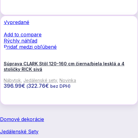
Viac info
Vypredané
Add to compare
Rýchly náhľad
Pridať medzi obľúbené
Súprava CLARK Stôl 120-160 cm čierna/biela lesklá a 4
stoličky RICK sivá
Nábytok
,
Jedálenské sety
,
Novinka
396.99
€
322.76
€
(
bez DPH)
Viac info
Domové dekorácie
Jedálenské Sety