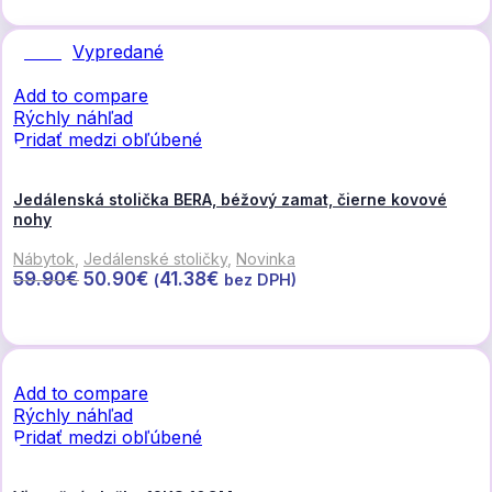
Vypredané
Zľava
Add to compare
Rýchly náhľad
Pridať medzi obľúbené
Jedálenská stolička BERA, béžový zamat, čierne kovové
nohy
Nábytok
,
Jedálenské stoličky
,
Novinka
Pôvodná
Aktuálna
59.90
€
50.90
€
41.38
€
(
bez DPH)
cena
cena
Viac info
bola:
je:
59.90€.
50.90€.
Add to compare
Rýchly náhľad
Pridať medzi obľúbené