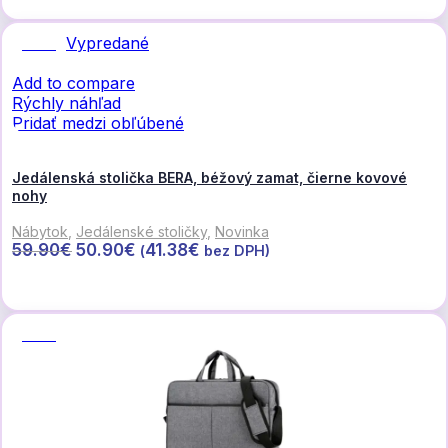
43.90€.
32.90€.
Vypredané
Zľava
Add to compare
Rýchly náhľad
Pridať medzi obľúbené
Jedálenská stolička BERA, béžový zamat, čierne kovové
nohy
Nábytok
,
Jedálenské stoličky
,
Novinka
Pôvodná
Aktuálna
59.90
€
50.90
€
41.38
€
(
bez DPH)
cena
cena
Viac info
bola:
je:
59.90€.
50.90€.
Zľava