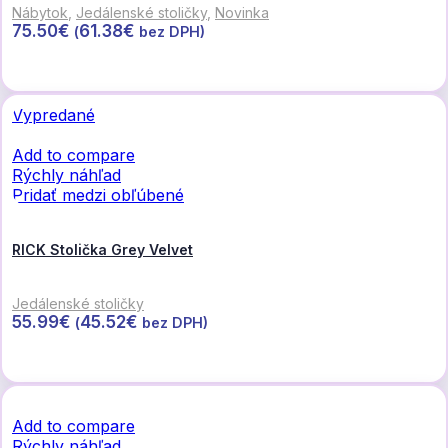
Nábytok
,
Jedálenské stoličky
,
Novinka
75.50
€
61.38
€
(
bez DPH)
Pridať do košíka
Vypredané
Add to compare
Rýchly náhľad
Pridať medzi obľúbené
RICK Stolička Grey Velvet
Jedálenské stoličky
55.99
€
45.52
€
(
bez DPH)
Viac info
Add to compare
Rýchly náhľad