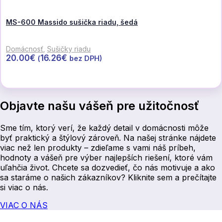
MS-600 Massido sušička riadu, šedá
Domácnosť
,
Sušičky riadu
20.00
€
16.26
€
(
bez DPH)
Pridať do košíka
Objavte našu vášeň pre užitočnosť
Sme tím, ktorý verí, že každý detail v domácnosti môže
byť praktický a štýlový zároveň. Na našej stránke nájdete
viac než len produkty – zdieľame s vami náš príbeh,
hodnoty a vášeň pre výber najlepších riešení, ktoré vám
uľahčia život. Chcete sa dozvedieť, čo nás motivuje a ako
sa staráme o našich zákazníkov? Kliknite sem a prečítajte
si viac o nás.
VIAC O NÁS