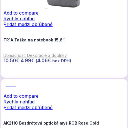
Add to compare
Rýchly náhľad
Pridať medzi obľúbené
TR1A Taška na notebook 15,6″
Domácnosť
,
Dekorácie a doplnky
Pôvodná
Aktuálna
10.50
€
4.99
€
4.06
€
(
bez DPH)
cena
cena
Pridať do košíka
bola:
je:
10.50€.
4.99€.
Zľava
Add to compare
Rýchly náhľad
Pridať medzi obľúbené
AK211C Bezdrôtová optická myš RGB Rose Gold