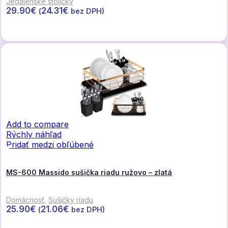
Jedálenské stoličky
29.90
€
24.31
€
(
bez DPH)
Pridať do košíka
Add to compare
Rýchly náhľad
Pridať medzi obľúbené
MS-600 Massido sušička riadu ružovo – zlatá
Domácnosť
,
Sušičky riadu
25.90
€
21.06
€
(
bez DPH)
Pridať do košíka