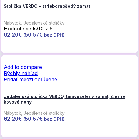
Stolička VERDO – striebornošedý zamat
Nábytok
,
Jedálenské stoličky
Hodnotenie
5.00
z 5
62.20
€
50.57
€
(
bez DPH)
Pridať do košíka
Add to compare
Rýchly náhľad
Pridať medzi obľúbené
Jedálenská stolička VERDO, tmavozelený zamat, čierne
kovové nohy
Nábytok
,
Jedálenské stoličky
62.20
€
50.57
€
(
bez DPH)
Pridať do košíka