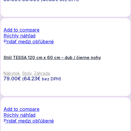
cena
cena
Viac info
bola:
je:
59.90€.
50.90€.
Add to compare
Rýchly náhľad
Pridať medzi obľúbené
Stôl TESSA 120 cm x 60 cm – dub / čierne nohy
Nábytok
,
Stoly
,
Záhrada
79.00
€
64.23
€
(
bez DPH)
Pridať do košíka
Add to compare
Rýchly náhľad
Pridať medzi obľúbené