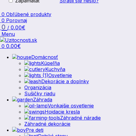
Zapamätať
Stratili ste heslo?
0
Obľúbené produkty
0
Porovnaj
0
/
0.00
€
Menu
0
0.00
€
Domácnosť
Kúpeľňa
Kuchyňa
Osvetlenie
Dekorácie a doplnky
Organizácia
Sušičky riadu
Záhrada
Vonkajšie osvetlenie
Hojdacie kresla
Záhradné náradie
Záhradné dekorácie
Pre deti