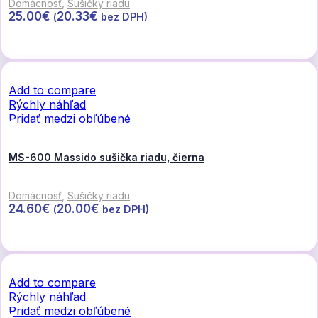
Domácnosť
,
Sušičky riadu
25.00
€
20.33
€
(
bez DPH)
Pridať do košíka
Add to compare
Rýchly náhľad
Pridať medzi obľúbené
MS-600 Massido sušička riadu, čierna
Domácnosť
,
Sušičky riadu
24.60
€
20.00
€
(
bez DPH)
Pridať do košíka
Add to compare
Rýchly náhľad
Pridať medzi obľúbené