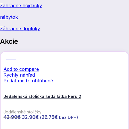
Zahradné hojdačky
nábytok
Záhradné doplnky
Akcie
Zľava
Add to compare
Rýchly náhľad
Pridať medzi obľúbené
Jedálenská stolička šedá látka Peru 2
Jedálenské stoličky
Pôvodná
Aktuálna
43.90
€
32.90
€
26.75
€
(
bez DPH)
cena
cena
Pridať do košíka
bola:
je: