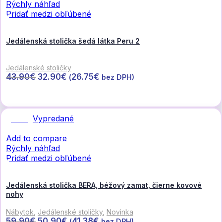
Rýchly náhľad
Pridať medzi obľúbené
Jedálenská stolička šedá látka Peru 2
Jedálenské stoličky
Pôvodná
Aktuálna
43.90
€
32.90
€
26.75
€
(
bez DPH)
cena
cena
Pridať do košíka
bola:
je:
43.90€.
32.90€.
Vypredané
Zľava
Add to compare
Rýchly náhľad
Pridať medzi obľúbené
Jedálenská stolička BERA, béžový zamat, čierne kovové
nohy
Nábytok
,
Jedálenské stoličky
,
Novinka
Pôvodná
Aktuálna
59.90
€
50.90
€
41.38
€
(
bez DPH)