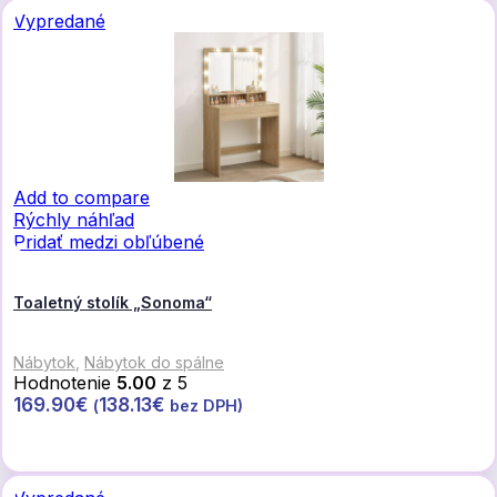
Vypredané
Add to compare
Rýchly náhľad
Pridať medzi obľúbené
Toaletný stolík „Sonoma“
Nábytok
,
Nábytok do spálne
Hodnotenie
5.00
z 5
169.90
€
138.13
€
(
bez DPH)
Viac info