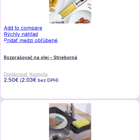
Add to compare
Rýchly náhľad
Pridať medzi obľúbené
Rozprašovač na olej – Strieborná
Domácnosť
,
Kuchyňa
2.50
€
2.03
€
(
bez DPH)
Pridať do košíka