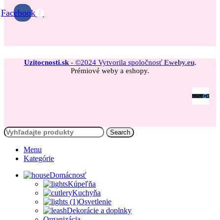
Facebook
Uzitocnosti.sk
- ©2024 Vytvorila spoločnosť
Eweby.eu
.
Prémiové weby a eshopy.
Search
Menu
Kategórie
Domácnosť
Kúpeľňa
Kuchyňa
Osvetlenie
Dekorácie a doplnky
Organizácia