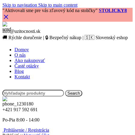
Skip to navigation
Skip to main content
"Aktivovali sme pre vás zľavový kód na stoličky"
STOLICKY8
info@uzitocnosti.sk
🚚 Rýchle doručenie | 🔒 Bezpečný nákup | 🇸🇰 Slovenský eshop
Domov
O nás
Ako nakupovať
Časté otázky
Blog
Kontakt
Search
+421 917 592 691
Po-Pia 8:00 - 14:00
Prihlásenie / Registrácia