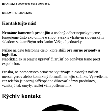
IBAN: SK53 0900 0000 0052 0936 8917
BIC/SWIFT: GIBASKBX
Kontaktujte nás!
Nemáme kamennú predajňu
a osobný odber neposkytujeme,
fungujeme čisto ako online e-shop, avšak s vlastným slovenským
skladom s okamžitým odoslaním Vašej objednávky.
Nižšie nájdete telefónne číslo, ktoré slúži
pre súrne prípady a
logistiku.
Napríklad ak si prajete upraviť či zrušiť objednávku tesne pred
expedíciou.
Prosím, na poradenstvo primárne využívajte niektorý z našich
messengerov alebo kontaktný formulár na tejto stránke. Vysvetlenie:
cez telefón je naozaj ťažkopádne diktovať názvy produktov,
vznikajú tak omyly, radšej vám pošleme link.
Rýchly kontakt