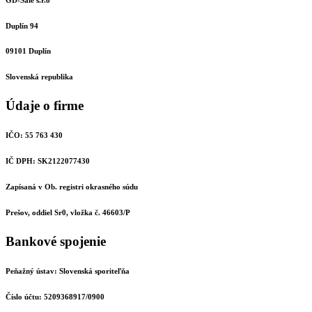
Duplín 94
09101 Duplín
Slovenská republika
Údaje o firme
IČO: 55 763 430
IČ DPH: SK2122077430
Zapísaná v Ob. registri okrasného súdu
Prešov, oddiel Sr0, vložka č. 46603/P
Bankové spojenie
Peňažný ústav: Slovenská sporiteľňa
Číslo účtu: 5209368917/0900