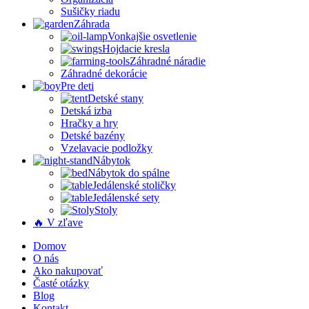
Sušičky riadu
Záhrada
Vonkajšie osvetlenie
Hojdacie kresla
Záhradné náradie
Záhradné dekorácie
Pre deti
Detské stany
Detská izba
Hračky a hry
Detské bazény
Vzelavacie podložky
Nábytok
Nábytok do spálne
Jedálenské stoličky
Jedálenské sety
Stoly
🔥 V zľave
Domov
O nás
Ako nakupovať
Časté otázky
Blog
Kontakt