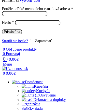
Prihlásiť sa
Vytvoriť účet
Povinné
Používateľské meno alebo e-mailová adresa
*
Povinné
Heslo
*
Prihlásiť sa
Stratili ste heslo?
Zapamätať
0
Obľúbené produkty
0
Porovnaj
0
0.00
€
/
Menu
0.00
€
0
Domácnosť
Kúpeľňa
Kuchyňa
Osvetlenie
Dekorácie a doplnky
Organizácia
Sušičky riadu