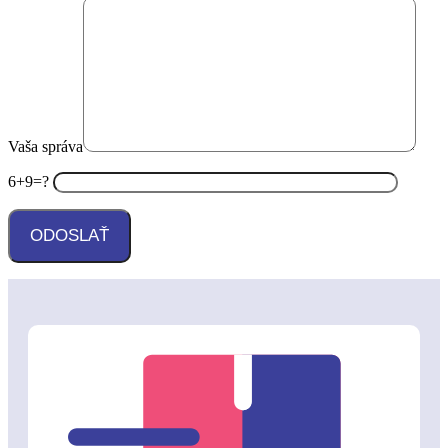
Vaša správa
6+9=?