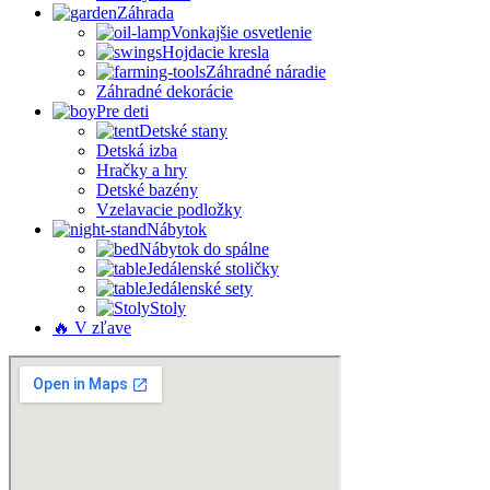
Záhrada
Vonkajšie osvetlenie
Hojdacie kresla
Záhradné náradie
Záhradné dekorácie
Pre deti
Detské stany
Detská izba
Hračky a hry
Detské bazény
Vzelavacie podložky
Nábytok
Nábytok do spálne
Jedálenské stoličky
Jedálenské sety
Stoly
🔥 V zľave