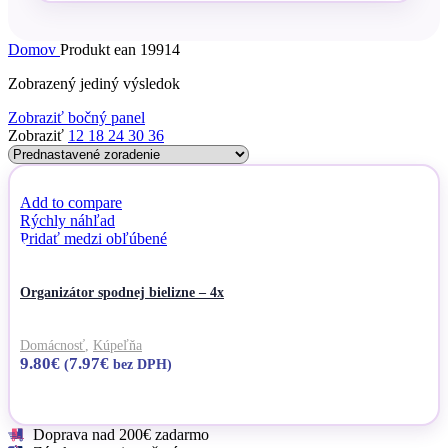
Domov
Produkt ean
19914
Zobrazený jediný výsledok
Zobraziť bočný panel
Zobraziť
12
18
24
30
36
Add to compare
Rýchly náhľad
Pridať medzi obľúbené
Organizátor spodnej bielizne – 4x
Domácnosť
,
Kúpeľňa
9.80
€
7.97
€
(
bez DPH)
Pridať do košíka
Doprava nad 200€ zadarmo