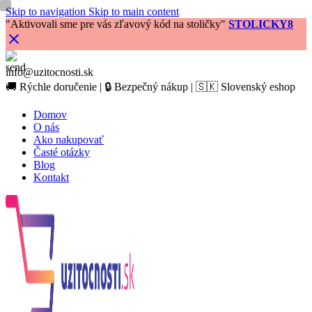
0
Skip to navigation
Skip to main content
"Aktivovali sme pre vás zľavový kód na stoličky"
STOLICKY8
info@uzitocnosti.sk
🚚 Rýchle doručenie | 🔒 Bezpečný nákup | 🇸🇰 Slovenský eshop
Domov
O nás
Ako nakupovať
Časté otázky
Blog
Kontakt