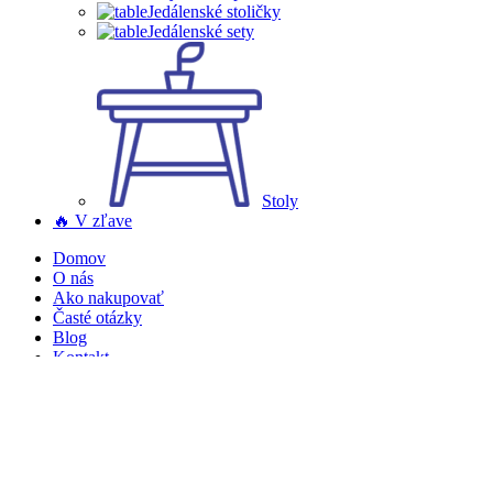
Jedálenské stoličky
Jedálenské sety
Stoly
🔥 V zľave
Domov
O nás
Ako nakupovať
Časté otázky
Blog
Kontakt
Obľúbené produkty
Porovnaj
Prihlásenie / Registrácia
Nákupný košík
Zatvoriť