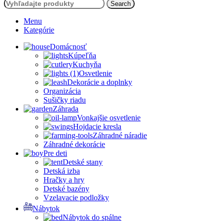
Search
Menu
Kategórie
Domácnosť
Kúpeľňa
Kuchyňa
Osvetlenie
Dekorácie a doplnky
Organizácia
Sušičky riadu
Záhrada
Vonkajšie osvetlenie
Hojdacie kresla
Záhradné náradie
Záhradné dekorácie
Pre deti
Detské stany
Detská izba
Hračky a hry
Detské bazény
Vzelavacie podložky
Nábytok
Nábytok do spálne