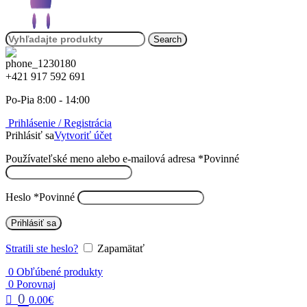
Search
+421 917 592 691
Po-Pia 8:00 - 14:00
Prihlásenie / Registrácia
Prihlásiť sa
Vytvoriť účet
Používateľské meno alebo e-mailová adresa
*
Povinné
Heslo
*
Povinné
Prihlásiť sa
Stratili ste heslo?
Zapamätať
0
Obľúbené produkty
0
Porovnaj
0
0.00
€