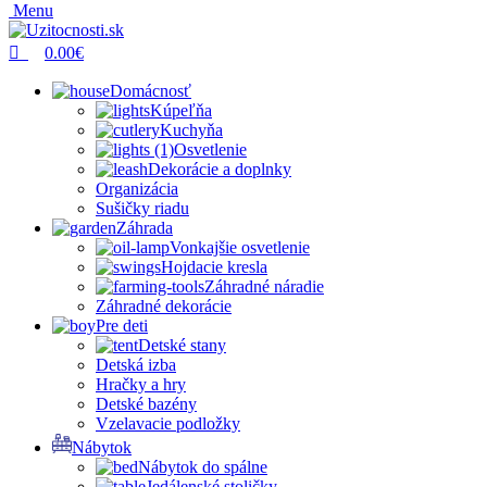
Menu
0.00
€
Domácnosť
Kúpeľňa
Kuchyňa
Osvetlenie
Dekorácie a doplnky
Organizácia
Sušičky riadu
Záhrada
Vonkajšie osvetlenie
Hojdacie kresla
Záhradné náradie
Záhradné dekorácie
Pre deti
Detské stany
Detská izba
Hračky a hry
Detské bazény
Vzelavacie podložky
Nábytok
Nábytok do spálne
Jedálenské stoličky