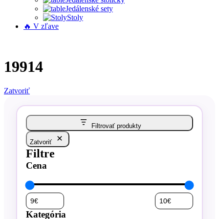
Jedálenské sety
Stoly
🔥 V zľave
19914
Zatvoriť
Filtrovať produkty
Zatvoriť
Filtre
Cena
Kategória