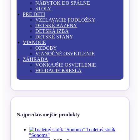
NÁBYTOK DO SPÁLNE
STOLY
PRE DETI
VZELAVACIE PODLOŽKY
DETSKÉ BAZÉNY
DETSKÁ IZBA
DETSKÉ STANY
VIANOCE
OZDOBY
VIANOČNÉ OSVETLENIE
ZÁHRADA
VONKAJŠIE OSVETLENIE
HOJDACIE KRESLA
Najpredávanejšie produkty
Toaletný stolík
"Sonoma"