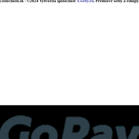
Uzitocnosti.sk
- ©2024 Vytvorila spoločnosť
Eweby.eu
. Prémiové weby a eshopy