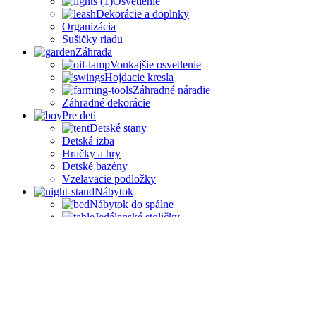
Osvetlenie
Dekorácie a doplnky
Organizácia
Sušičky riadu
Záhrada
Vonkajšie osvetlenie
Hojdacie kresla
Záhradné náradie
Záhradné dekorácie
Pre deti
Detské stany
Detská izba
Hračky a hry
Detské bazény
Vzelavacie podložky
Nábytok
Nábytok do spálne
Jedálenské stoličky
Jedálenské sety
Stoly
🔥 V zľave
Domov
O nás
Ako nakupovať