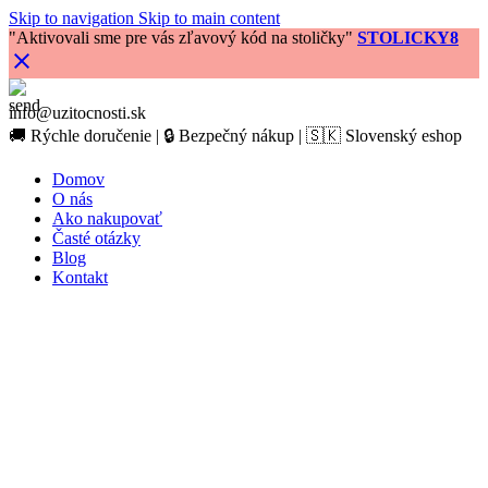
Skip to navigation
Skip to main content
"Aktivovali sme pre vás zľavový kód na stoličky"
STOLICKY8
info@uzitocnosti.sk
🚚 Rýchle doručenie | 🔒 Bezpečný nákup | 🇸🇰 Slovenský eshop
Domov
O nás
Ako nakupovať
Časté otázky
Blog
Kontakt