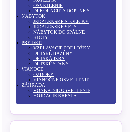
KÚPEĽŇA
OSVETLENIE
DEKORÁCIE A DOPLNKY
NÁBYTOK
JEDÁLENSKÉ STOLIČKY
JEDÁLENSKÉ SETY
NÁBYTOK DO SPÁLNE
STOLY
PRE DETI
VZELAVACIE PODLOŽKY
DETSKÉ BAZÉNY
DETSKÁ IZBA
DETSKÉ STANY
VIANOCE
OZDOBY
VIANOČNÉ OSVETLENIE
ZÁHRADA
VONKAJŠIE OSVETLENIE
HOJDACIE KRESLA