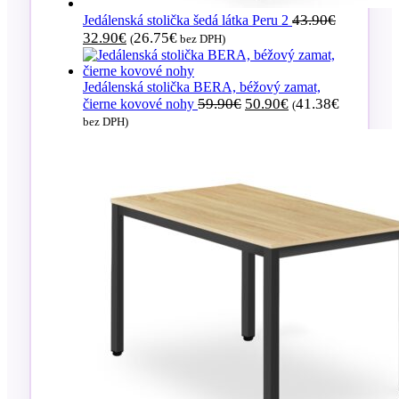
Pôvodná
43.90
€
Jedálenská stolička šedá látka Peru 2
cena
Aktuálna
32.90
€
26.75
€
(
bez DPH)
bola:
cena
43.90€.
je:
32.90€.
Jedálenská stolička BERA, béžový zamat,
Pôvodná
Aktuálna
59.90
€
50.90
€
41.38
€
čierne kovové nohy
(
cena
cena
bez DPH)
bola:
je:
59.90€.
50.90€.