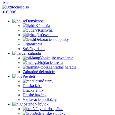
Menu
0.00
€
0
Domácnosť
Kúpeľňa
Kuchyňa
Osvetlenie
Dekorácie a doplnky
Organizácia
Sušičky riadu
Záhrada
Vonkajšie osvetlenie
Hojdacie kresla
Záhradné náradie
Záhradné dekorácie
Pre deti
Detské stany
Detská izba
Hračky a hry
Detské bazény
Vzelavacie podložky
Nábytok
Nábytok do spálne
Jedálenské stoličky