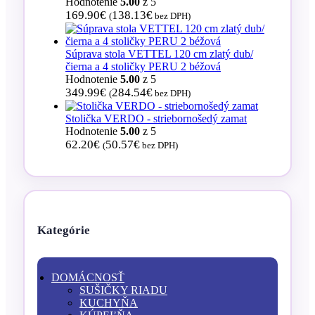
Hodnotenie
5.00
z 5
169.90
€
138.13
€
(
bez DPH)
Súprava stola VETTEL 120 cm zlatý dub/
čierna a 4 stoličky PERU 2 béžová
Hodnotenie
5.00
z 5
349.99
€
284.54
€
(
bez DPH)
Stolička VERDO - striebornošedý zamat
Hodnotenie
5.00
z 5
62.20
€
50.57
€
(
bez DPH)
Kategórie
DOMÁCNOSŤ
SUŠIČKY RIADU
KUCHYŇA