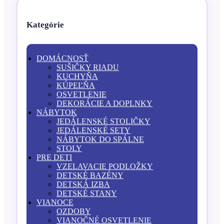
Kategórie
DOMÁCNOSŤ
SUŠIČKY RIADU
KUCHYŇA
KÚPEĽŇA
OSVETLENIE
DEKORÁCIE A DOPLNKY
NÁBYTOK
JEDÁLENSKÉ STOLIČKY
JEDÁLENSKÉ SETY
NÁBYTOK DO SPÁLNE
STOLY
PRE DETI
VZELAVACIE PODLOŽKY
DETSKÉ BAZÉNY
DETSKÁ IZBA
DETSKÉ STANY
VIANOCE
OZDOBY
VIANOČNÉ OSVETLENIE