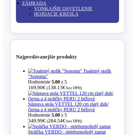
ZÁHRADA
VONKAJŠIE OSVETLENIE
HOJDACIE KRESLA
Najpredávanejšie produkty
Toaletný stolík
"Sonoma"
Hodnotenie
5.00
z 5
169.90
€
138.13
€
(
bez DPH)
Súprava stola VETTEL 120 cm zlatý dub/
čierna a 4 stoličky PERU 2 béžová
Hodnotenie
5.00
z 5
349.99
€
284.54
€
(
bez DPH)
Stolička VERDO - striebornošedý zamat