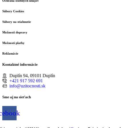
Ochrana osobných údajov
Súbory Cookies
Súbory na stiahnutie
Možnosti dopravy
Možnosti platby
Reklamácie
Kontaktné informácie
Duplín 94, 09101 Duplín
+421 917 592 691
info@uzitocnosti.sk
Sme aj na sieťach
cebook