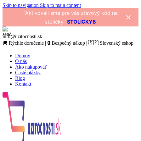
Skip to navigation
Skip to main content
"Aktivovali sme pre vás zľavový kód na
stoličky"
STOLICKY8
info@uzitocnosti.sk
🚚 Rýchle doručenie | 🔒 Bezpečný nákup | 🇸🇰 Slovenský eshop
Domov
O nás
Ako nakupovať
Časté otázky
Blog
Kontakt