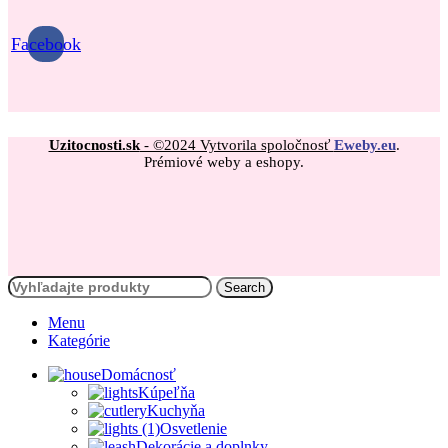
Facebook
Uzitocnosti.sk
- ©2024 Vytvorila spoločnosť
Eweby.eu
.
Prémiové weby a eshopy.
Search
Menu
Kategórie
Domácnosť
Kúpeľňa
Kuchyňa
Osvetlenie
Dekorácie a doplnky