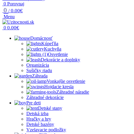
0
Porovnaj
0
0.00
€
/
Menu
0.00
€
0
Domácnosť
Kúpeľňa
Kuchyňa
Osvetlenie
Dekorácie a doplnky
Organizácia
Sušičky riadu
Záhrada
Vonkajšie osvetlenie
Hojdacie kresla
Záhradné náradie
Záhradné dekorácie
Pre deti
Detské stany
Detská izba
Hračky a hry
Detské bazény
Vzelavacie podložky