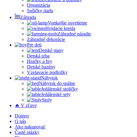
Organizácia
Sušičky riadu
Záhrada
Vonkajšie osvetlenie
Hojdacie kresla
Záhradné náradie
Záhradné dekorácie
Pre deti
Detské stany
Detská izba
Hračky a hry
Detské bazény
Vzelavacie podložky
Nábytok
Nábytok do spálne
Jedálenské stoličky
Jedálenské sety
Stoly
🔥 V zľave
Domov
O nás
Ako nakupovať
Časté otázky