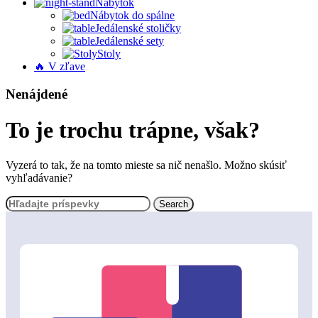
Nábytok
Nábytok do spálne
Jedálenské stoličky
Jedálenské sety
Stoly
🔥 V zľave
Nenájdené
To je trochu trápne, však?
Vyzerá to tak, že na tomto mieste sa nič nenašlo. Možno skúsiť
vyhľadávanie?
Search