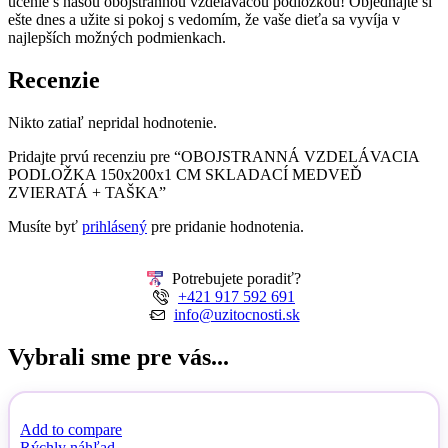
učenie s našou obojstrannou vzdelávacou podložkou! Objednajte si
ešte dnes a užite si pokoj s vedomím, že vaše dieťa sa vyvíja v
najlepších možných podmienkach.
Recenzie
Nikto zatiaľ nepridal hodnotenie.
Pridajte prvú recenziu pre “OBOJSTRANNÁ VZDELÁVACIA
PODLOŽKA 150x200x1 CM SKLADACÍ MEDVEĎ
ZVIERATÁ + TAŠKA”
Musíte byť
prihlásený
pre pridanie hodnotenia.
Potrebujete poradiť?
+421 917 592 691
info@uzitocnosti.sk
Vybrali sme pre vás...
Add to compare
Rýchly náhľad