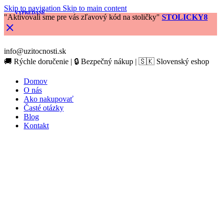
Skip to navigation
Skip to main content
VYPREDANÉ
"Aktivovali sme pre vás zľavový kód na stoličky"
STOLICKY8
info@uzitocnosti.sk
🚚 Rýchle doručenie | 🔒 Bezpečný nákup | 🇸🇰 Slovenský eshop
Domov
O nás
Ako nakupovať
Časté otázky
Blog
Kontakt