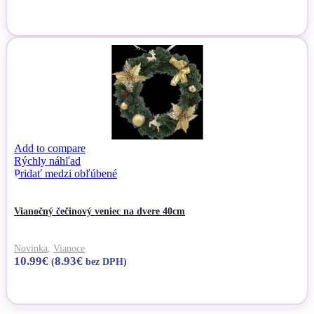
Pridať do košíka
Add to compare
Rýchly náhľad
Pridať medzi obľúbené
Vianočný čečinový veniec na dvere 40cm
Novinka
,
Vianoce
10.99
€
8.93
€
(
bez DPH)
Pridať do košíka