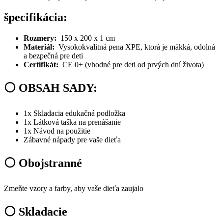
špecifikácia:
Rozmery:
150 x 200 x 1 cm
Materiál:
Vysokokvalitná pena XPE, ktorá je mäkká, odolná
a bezpečná pre deti
Certifikát:
CE 0+ (vhodné pre deti od prvých dní života)
⚪ OBSAH SADY:
1x Skladacia edukačná podložka
1x Látková taška na prenášanie
1x Návod na použitie
Zábavné nápady pre vaše dieťa
⚪ Obojstranné
Zmeňte vzory a farby, aby vaše dieťa zaujalo
⚪ Skladacie