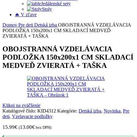
Jedálenské sety
Stoly
🔥 V zľave
Domov
Pre deti
Detská izba
OBOJSTRANNÁ VZDELÁVACIA
PODLOŽKA 150x200x1 CM SKLADACÍ MEDVEĎ
ZVIERATÁ + TAŠKA
OBOJSTRANNÁ VZDELÁVACIA
PODLOŽKA 150x200x1 CM SKLADACÍ
MEDVEĎ ZVIERATÁ + TAŠKA
Klikni na zväčšenie
Katalógové číslo:
KID4312
Kategórie:
Detská izba
,
Novinka
,
Pre
deti
,
Vzelavacie podložky
15.99
€
13.00
€
(
bez DPH)