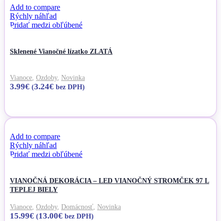
Add to compare
Rýchly náhľad
Pridať medzi obľúbené
Sklenené Vianočné lízatko ZLATÁ
Vianoce
,
Ozdoby
,
Novinka
3.99
€
3.24
€
(
bez DPH)
Pridať do košíka
Add to compare
Rýchly náhľad
Pridať medzi obľúbené
VIANOČNÁ DEKORÁCIA – LED VIANOČNÝ STROMČEK 97 L
TEPLEJ BIELY
Vianoce
,
Ozdoby
,
Domácnosť
,
Novinka
15.99
€
13.00
€
(
bez DPH)