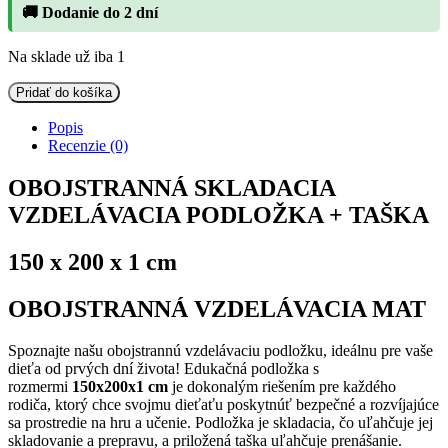
🚚 Dodanie do 2 dní
Na sklade už iba 1
množstvo
Pridať do košíka
OBOJSTRANNÁ
VZDELÁVACIA
Popis
PODLOŽKA
Recenzie (0)
150x200x1
CM
OBOJSTRANNÁ SKLADACIA
SKLADACÍ
VZDELÁVACIA PODLOŽKA + TAŠKA
MEDVEĎ
ZVIERATÁ
+
150 x 200 x 1 cm
TAŠKA
OBOJSTRANNÁ VZDELÁVACIA MAT
Spoznajte našu obojstrannú vzdelávaciu podložku, ideálnu pre vaše
dieťa od prvých dní života! Edukačná podložka s
rozmermi
150x200x1 cm
je dokonalým riešením pre každého
rodiča, ktorý chce svojmu dieťaťu poskytnúť bezpečné a rozvíjajúce
sa prostredie na hru a učenie. Podložka je skladacia, čo uľahčuje jej
skladovanie a prepravu, a priložená taška uľahčuje prenášanie.