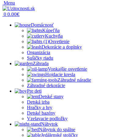
Menu
0.00
€
0
Domácnosť
Kúpeľňa
Kuchyňa
Osvetlenie
Dekorácie a doplnky
Organizácia
Sušičky riadu
Záhrada
Vonkajšie osvetlenie
Hojdacie kresla
Záhradné náradie
Záhradné dekorácie
Pre deti
Detské stany
Detská izba
Hračky a hry
Detské bazény
Vzelavacie podložky
Nábytok
Nábytok do spálne
Jedálenské stoličky