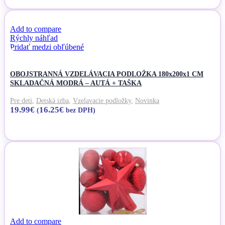
Add to compare
Rýchly náhľad
Pridať medzi obľúbené
OBOJSTRANNÁ VZDELÁVACIA PODLOŽKA 180x200x1 CM
SKLADAČNÁ MODRÁ – AUTÁ + TAŠKA
Pre deti
,
Detská izba
,
Vzelavacie podložky
,
Novinka
19.99
€
16.25
€
(
bez DPH)
Viac info
Add to compare