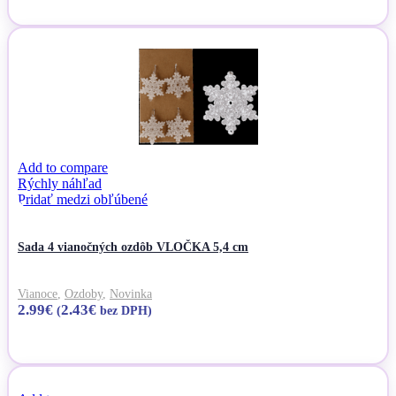
Pridať do košíka
Add to compare
Rýchly náhľad
Pridať medzi obľúbené
Sada 4 vianočných ozdôb VLOČKA 5,4 cm
Vianoce
,
Ozdoby
,
Novinka
2.99
€
2.43
€
(
bez DPH)
Pridať do košíka